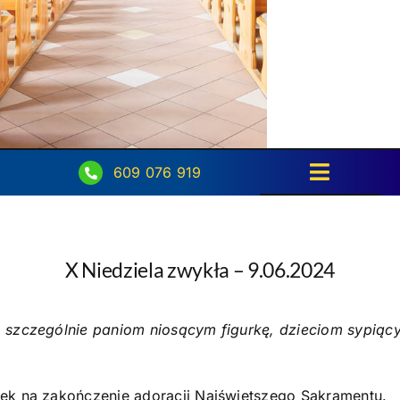
609 076 919
Toggle
Navigati
Strona główna
X Niedziela zwykła – 9.06.2024
Intencje
Ogłoszenia
zczególnie paniom niosącym figurkę, dzieciom sypiącym k
Aktualności
tek na zakończenie adoracji Najświętszego Sakramentu.