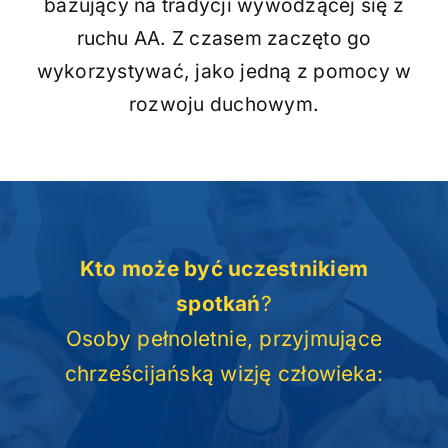
bazujący na tradycji wywodzącej się z
ruchu AA. Z czasem zaczęto go
wykorzystywać, jako jedną z pomocy w
rozwoju duchowym.
Kto może być uczestnikiem
spotkań
?
Osoby pełnoletnie, przyjmujące
chrześcijańską wizję człowieka: