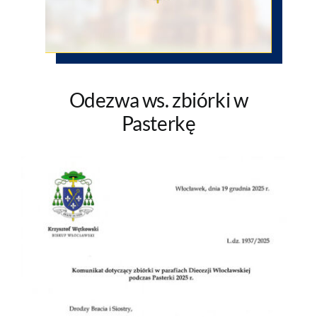
Aktualności
O parafii
Kontakt
Odezwa ws. zbiórki w
Pasterkę
POMOC DUCHOWA