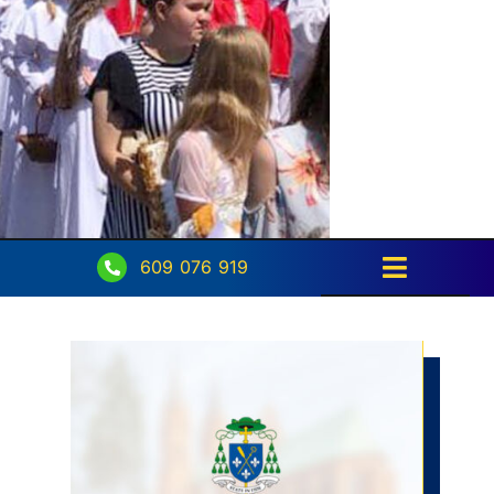
609 076 919
Toggle
Navigati
Strona główna
Intencje
Ogłoszenia