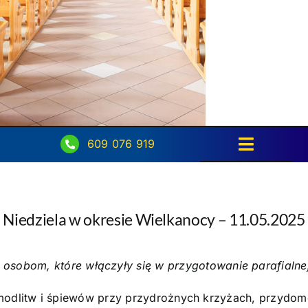
609 076 919
Toggle
Navigati
Strona główna
Niedziela w okresie Wielkanocy – 11.05.2025
Intencje
Ogłoszenia
 osobom, które włączyły się w przygotowanie parafialnej 
Aktualności
 modlitw i śpiewów przy przydrożnych krzyżach, przydo