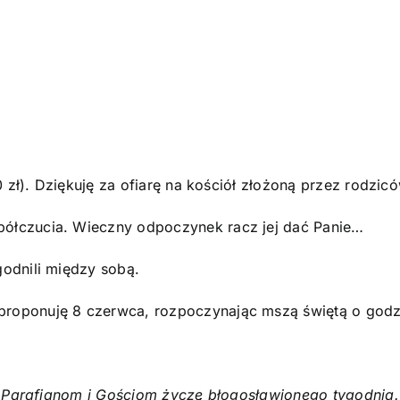
O parafii
Kontakt
POMOC DUCHOWA
0 zł). Dziękuję za ofiarę na kościół złożoną przez rodzi
półczucia. Wieczny odpoczynek racz jej dać Panie…
godnili między sobą.
 proponuję 8 czerwca, rozpoczynając mszą świętą o godz
Parafianom i Gościom życzę błogosławionego tygodnia.