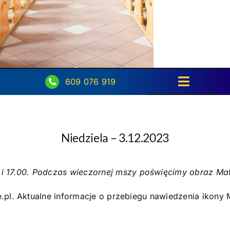
609 076 919
Toggle
Navigati
Strona główna
Niedziela – 3.12.2023
Intencje
Ogłoszenia
i 17.00. Podczas wieczornej mszy poświęcimy obraz Matk
Aktualności
e.pl. Aktualne informacje o przebiegu nawiedzenia ikony 
O parafii