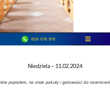
609 076 919
Toggle
Navigati
Strona główna
Niedziela – 11.02.2024
Intencje
Ogłoszenia
ów popiołem, na znak pokuty i gotowości do nawrócenia
Aktualności
O parafii