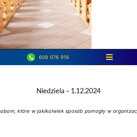
609 076 919
Toggle
Navigati
Strona główna
Niedziela – 1.12.2024
Intencje
Ogłoszenia
bom, które w jakikolwiek sposób pomogły w organizacji 
Aktualności