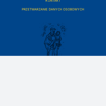
KONTAKT
PRZETWARZANIE DANYCH OSOBOWYCH
ul. św. Antoniego 18, 87-850 Czerniewice