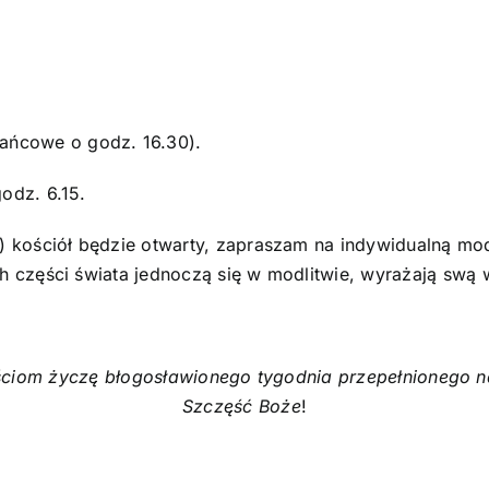
O parafii
Kontakt
POMOC DUCHOWA
żańcowe o godz. 16.30).
odz. 6.15.
3) kościół będzie otwarty, zapraszam na indywidualną mod
ch części świata jednoczą się w modlitwie, wyrażają swą
ściom życzę błogosławionego tygodnia przepełnionego n
Szczęść Boże
!