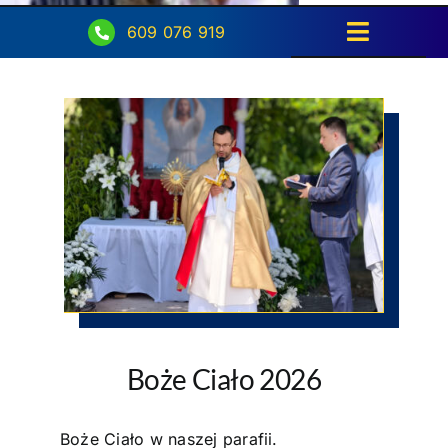
609 076 919
Toggle
Navigati
Strona główna
Intencje
Ogłoszenia
Aktualności
O parafii
Kontakt
Boże Ciało 2026
POMOC DUCHOWA
Boże Ciało w naszej parafii.