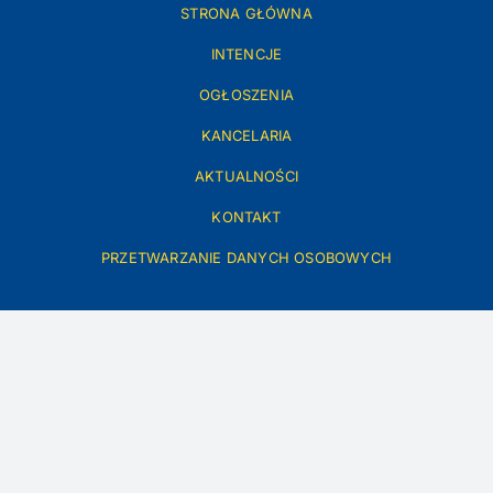
STRONA GŁÓWNA
INTENCJE
OGŁOSZENIA
KANCELARIA
AKTUALNOŚCI
KONTAKT
PRZETWARZANIE DANYCH OSOBOWYCH