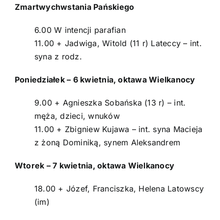
Zmartwychwstania Pańskiego
Ogłoszenia
6.00 W intencji parafian
11.00 + Jadwiga, Witold (11 r) Lateccy – int.
Aktualności
syna z rodz.
Poniedziałek – 6 kwietnia, oktawa Wielkanocy
O parafii
9.00 + Agnieszka Sobańska (13 r) – int.
Kontakt
męża, dzieci, wnuków
11.00 + Zbigniew Kujawa – int. syna Macieja
POMOC DUCHOWA
z żoną Dominiką, synem Aleksandrem
Wtorek – 7 kwietnia, oktawa Wielkanocy
18.00 + Józef, Franciszka, Helena Latowscy
(im)