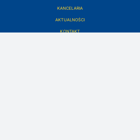
KANCELARIA
AKTUALNOŚCI
KONTAKT
PRZETWARZANIE DANYCH OSOBOWYCH