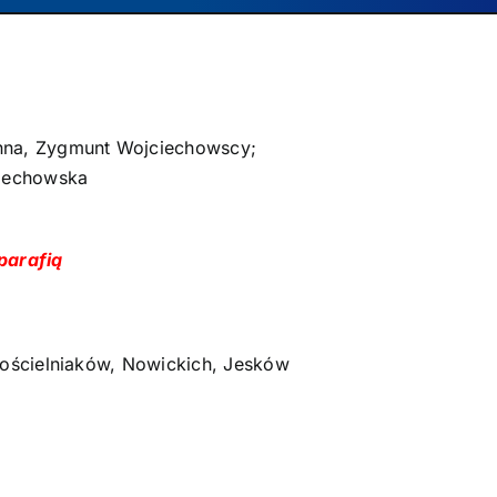
anna, Zygmunt Wojciechowscy;
ciechowska
parafią
 Kościelniaków, Nowickich, Jesków