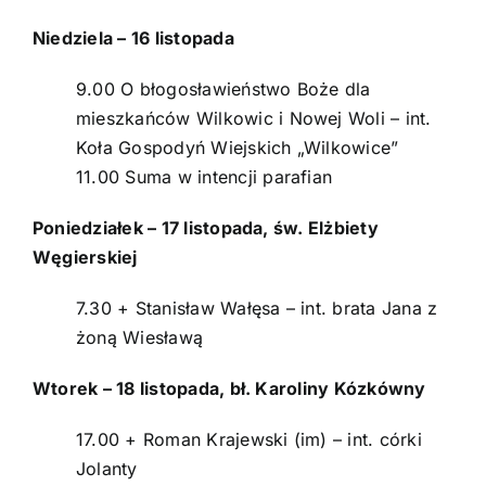
Niedziela – 16 listopada
Intencje
9.00 O błogosławieństwo Boże dla
Ogłoszenia
mieszkańców Wilkowic i Nowej Woli – int.
Koła Gospodyń Wiejskich „Wilkowice”
Aktualności
11.00 Suma w intencji parafian
Poniedziałek – 17 listopada, św. Elżbiety
O parafii
Węgierskiej
Kontakt
7.30 + Stanisław Wałęsa – int. brata Jana z
żoną Wiesławą
POMOC DUCHOWA
Wtorek – 18 listopada, bł. Karoliny Kózkówny
17.00 + Roman Krajewski (im) – int. córki
Jolanty