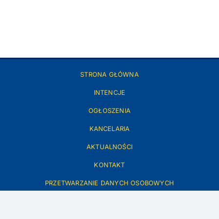
STRONA GŁÓWNA
INTENCJE
OGŁOSZENIA
KANCELARIA
AKTUALNOŚCI
KONTAKT
PRZETWARZANIE DANYCH OSOBOWYCH