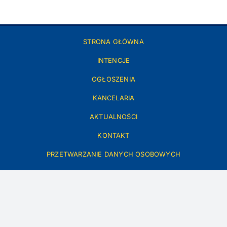
STRONA GŁÓWNA
INTENCJE
OGŁOSZENIA
KANCELARIA
AKTUALNOŚCI
KONTAKT
PRZETWARZANIE DANYCH OSOBOWYCH