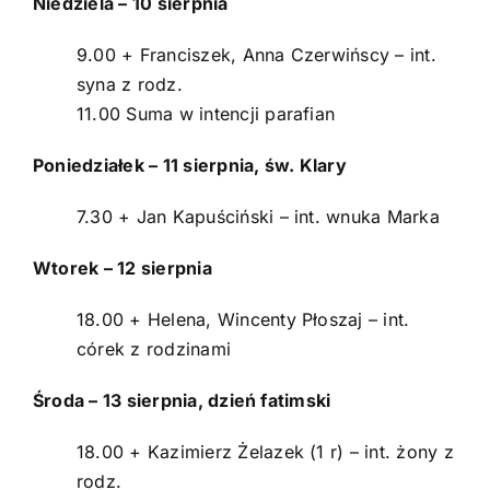
Niedziela – 10 sierpnia
Intencje
9.00 + Franciszek, Anna Czerwińscy – int.
Ogłoszenia
syna z rodz.
11.00 Suma w intencji parafian
Aktualności
Poniedziałek – 11 sierpnia, św. Klary
O parafii
7.30 + Jan Kapuściński – int. wnuka Marka
Kontakt
Wtorek – 12 sierpnia
POMOC DUCHOWA
18.00 + Helena, Wincenty Płoszaj – int.
córek z rodzinami
Środa – 13 sierpnia, dzień fatimski
18.00 + Kazimierz Żelazek (1 r) – int. żony z
rodz.